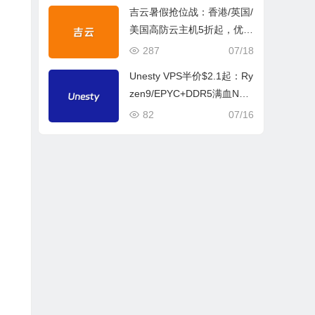
吉云暑假抢位战：香港/英国/
美国高防云主机5折起，优化
线路+BGP双IP
287
07/18
Unesty VPS半价$2.1起：Ry
zen9/EPYC+DDR5满血NV
Me，德/美/英三节点不限流
82
07/16
量