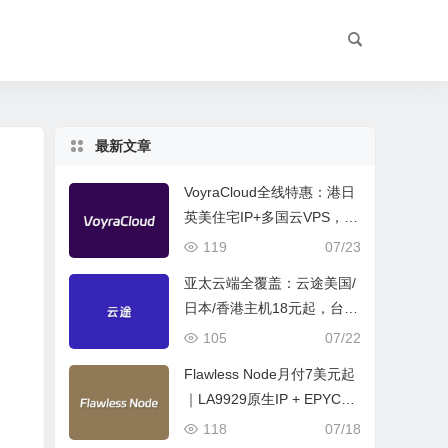
最新文章
VoyraCloud全线特惠：港日
英美住宅IP+多国云VPS，Wi
n系统直降10%
119
07/23
亚太云端全覆盖：云途美国/
日本/香港主机18元起，台湾
VPS高端独享298元起
105
07/22
Flawless Node月付7美元起
｜LA9929原生IP + EPYC处
理器 + NVMe高速盘
118
07/18