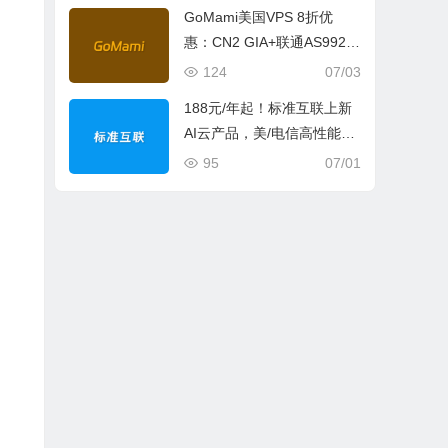
GoMami美国VPS 8折优
惠：CN2 GIA+联通AS9929
+CMIN2，月付$23.2起
124
07/03
188元/年起！标准互联上新
AI云产品，美/电信高性能云
主机特惠
95
07/01