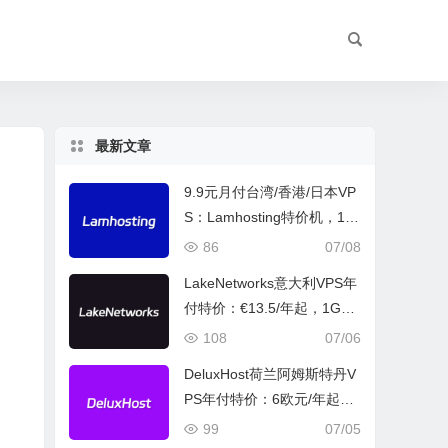
最新文章
9.9元月付台湾/香港/日本VP
S：Lamhosting特价机，1G
bps大带宽200GB流量
86
07/08
LakeNetworks意大利VPS年
付特价：€13.5/年起，1Gbp
s不限流量+金牌CPU，米兰
108
07/06
机房解锁本地业务
DeluxHost荷兰阿姆斯特丹V
PS年付特价：6欧元/年起，
限量抢购高性能云服务器
99
07/05